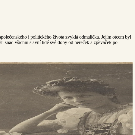
 společenského i politického života zvyklá odmalička. Jejím otcem byl
ošli snad všichni slavní lidé své doby od hereček a zpěvaček po