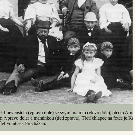
l Loevenstein (vpravo dole) se svým bratrem (vlevo dole), otcem Arn
 (vpravo dole) a maminkou (třetí zprava). Třetí chlapec na fotce je Ka
ítel František Procházka.