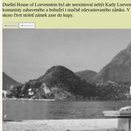
Dnešní House of Loevenstein byl ale neexistoval nebýt Karly Loevens
komunisty zabaveného a bohužel i značně zdevastovaného zámku. V 90
skoro čtvrt století zámek zase do kupy.