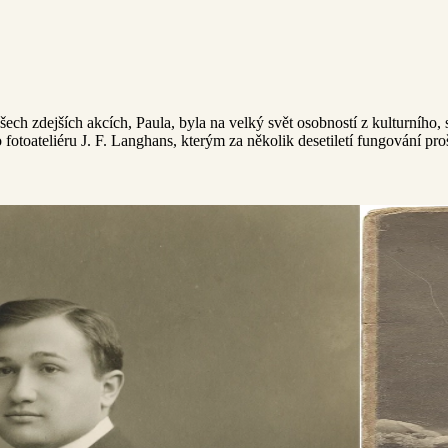
ech zdejších akcích, Paula, byla na velký svět osobností z kulturního,
o fotoateliéru J. F. Langhans, kterým za několik desetiletí fungování pr