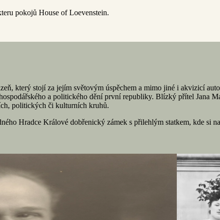
akteru pokojů House of Loevenstein.
lzeň, který stojí za jejím světovým úspěchem a mimo jiné i akvizicí a
ospodářského a politického dění první republiky. Blízký přítel Jana Mas
ch, politických či kulturních kruhů.
ého Hradce Králové dobřenický zámek s přilehlým statkem, kde si navíc 