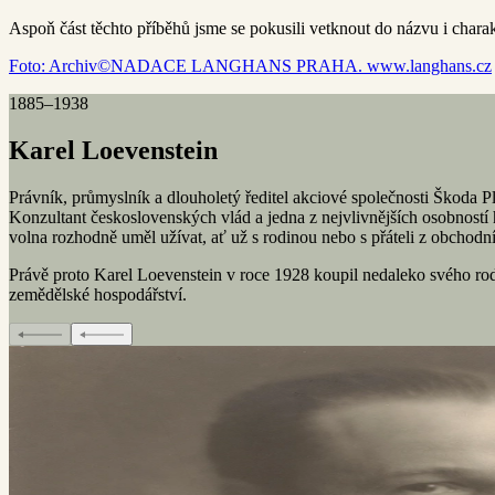
Aspoň část těchto příběhů jsme se pokusili vetknout do názvu i char
Foto: Archiv©NADACE LANGHANS PRAHA. www.langhans.cz
1885–1938
Karel Loevenstein
Právník, průmyslník a dlouholetý ředitel akciové společnosti Škoda P
Konzultant československých vlád a jedna z nejvlivnějších osobností h
volna rozhodně uměl užívat, ať už s rodinou nebo s přáteli z obchodní
Právě proto Karel Loevenstein v roce 1928 koupil nedaleko svého rodn
zemědělské hospodářství.