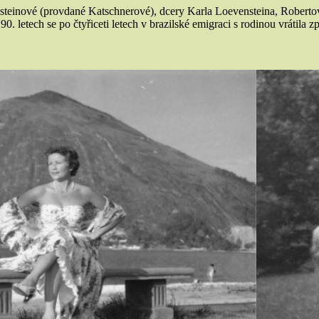
teinové (provdané Katschnerové), dcery Karla Loevensteina, Robertovy
. letech se po čtyřiceti letech v brazilské emigraci s rodinou vrátil