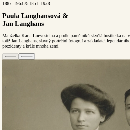
1887–1963 & 1851–1928
Paula Langhansová &
Jan Langhans
Manželka Karla Loevesteina a podle pamětníků skvělá hostitelka na vš
totiž Jan Langhans, slavný portrétní fotograf a zakladatel legendárníh
prezidenty a krále mnoha zemí.