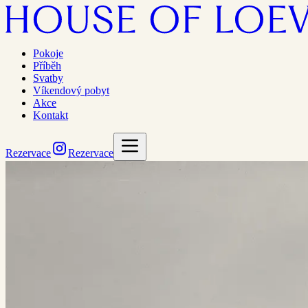
Pokoje
Příběh
Svatby
Víkendový pobyt
Akce
Kontakt
Rezervace
Rezervace