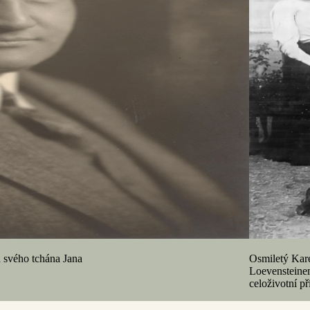
ň svého tchána Jana
Osmiletý Kare
Loevensteinem
celoživotní př